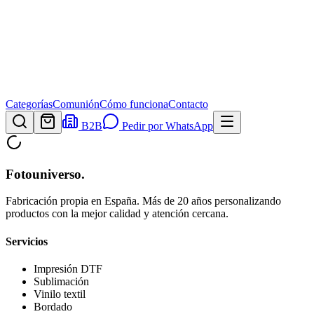
Categorías
Comunión
Cómo funciona
Contacto
B2B
Pedir por WhatsApp
Fotouniverso
.
Fabricación propia en España. Más de 20 años personalizando
productos con la mejor calidad y atención cercana.
Servicios
Impresión DTF
Sublimación
Vinilo textil
Bordado