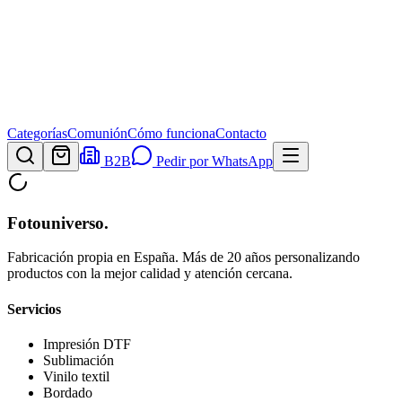
Categorías
Comunión
Cómo funciona
Contacto
B2B
Pedir por WhatsApp
Fotouniverso
.
Fabricación propia en España. Más de 20 años personalizando
productos con la mejor calidad y atención cercana.
Servicios
Impresión DTF
Sublimación
Vinilo textil
Bordado