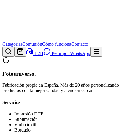
Categorías
Comunión
Cómo funciona
Contacto
B2B
Pedir por WhatsApp
Fotouniverso
.
Fabricación propia en España. Más de 20 años personalizando
productos con la mejor calidad y atención cercana.
Servicios
Impresión DTF
Sublimación
Vinilo textil
Bordado