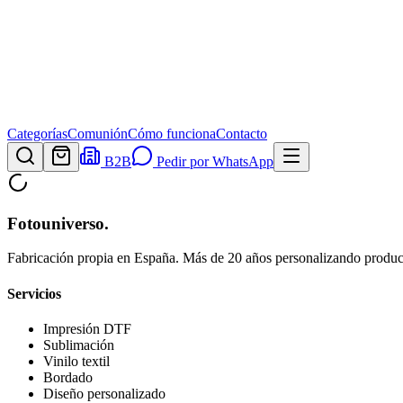
Categorías
Comunión
Cómo funciona
Contacto
B2B
Pedir por WhatsApp
Fotouniverso
.
Fabricación propia en España. Más de 20 años personalizando product
Servicios
Impresión DTF
Sublimación
Vinilo textil
Bordado
Diseño personalizado