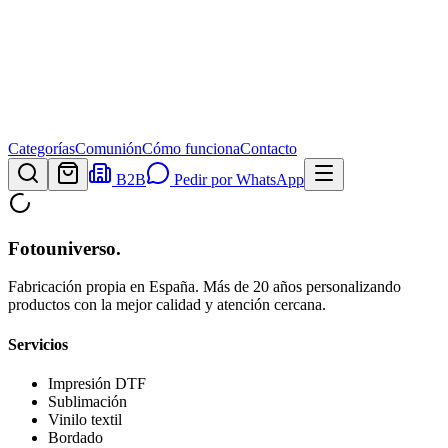
Categorías
Comunión
Cómo funciona
Contacto
B2B
Pedir por WhatsApp
Fotouniverso
.
Fabricación propia en España. Más de 20 años personalizando
productos con la mejor calidad y atención cercana.
Servicios
Impresión DTF
Sublimación
Vinilo textil
Bordado