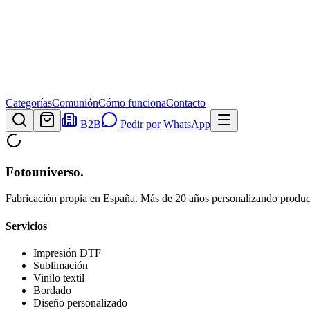
Categorías
Comunión
Cómo funciona
Contacto
B2B
Pedir por WhatsApp
Fotouniverso
.
Fabricación propia en España. Más de 20 años personalizando product
Servicios
Impresión DTF
Sublimación
Vinilo textil
Bordado
Diseño personalizado