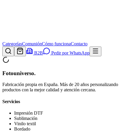
Categorías
Comunión
Cómo funciona
Contacto
B2B
Pedir por WhatsApp
Fotouniverso
.
Fabricación propia en España. Más de 20 años personalizando
productos con la mejor calidad y atención cercana.
Servicios
Impresión DTF
Sublimación
Vinilo textil
Bordado