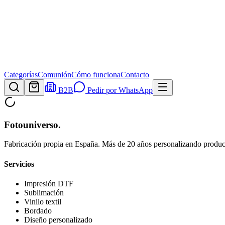
Categorías
Comunión
Cómo funciona
Contacto
B2B
Pedir por WhatsApp
Fotouniverso
.
Fabricación propia en España. Más de 20 años personalizando product
Servicios
Impresión DTF
Sublimación
Vinilo textil
Bordado
Diseño personalizado