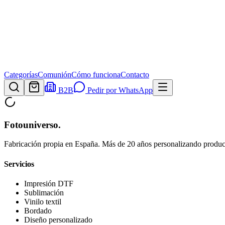
Categorías
Comunión
Cómo funciona
Contacto
B2B
Pedir por WhatsApp
Fotouniverso
.
Fabricación propia en España. Más de 20 años personalizando product
Servicios
Impresión DTF
Sublimación
Vinilo textil
Bordado
Diseño personalizado