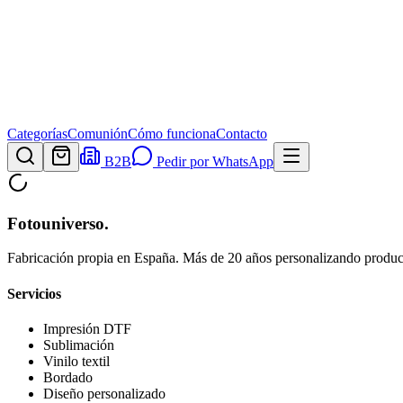
Categorías
Comunión
Cómo funciona
Contacto
B2B
Pedir por WhatsApp
Fotouniverso
.
Fabricación propia en España. Más de 20 años personalizando product
Servicios
Impresión DTF
Sublimación
Vinilo textil
Bordado
Diseño personalizado