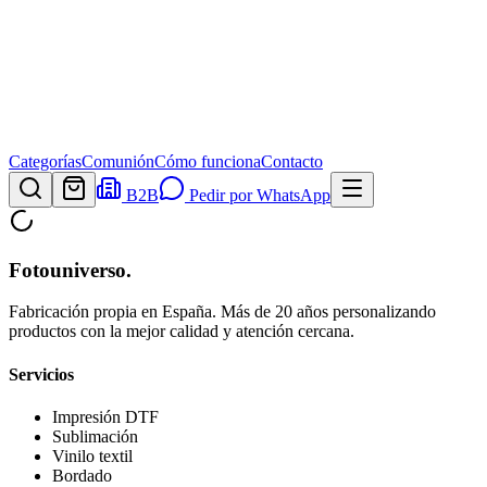
Categorías
Comunión
Cómo funciona
Contacto
B2B
Pedir por WhatsApp
Fotouniverso
.
Fabricación propia en España. Más de 20 años personalizando
productos con la mejor calidad y atención cercana.
Servicios
Impresión DTF
Sublimación
Vinilo textil
Bordado