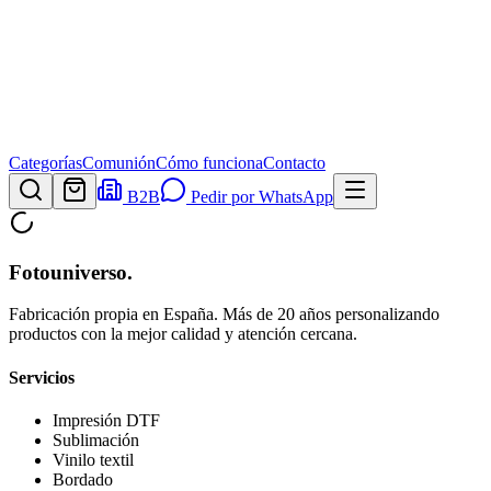
Categorías
Comunión
Cómo funciona
Contacto
B2B
Pedir por WhatsApp
Fotouniverso
.
Fabricación propia en España. Más de 20 años personalizando
productos con la mejor calidad y atención cercana.
Servicios
Impresión DTF
Sublimación
Vinilo textil
Bordado