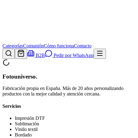
Categorías
Comunión
Cómo funciona
Contacto
B2B
Pedir por WhatsApp
Fotouniverso
.
Fabricación propia en España. Más de 20 años personalizando
productos con la mejor calidad y atención cercana.
Servicios
Impresión DTF
Sublimación
Vinilo textil
Bordado