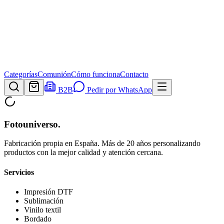
Categorías
Comunión
Cómo funciona
Contacto
B2B
Pedir por WhatsApp
Fotouniverso
.
Fabricación propia en España. Más de 20 años personalizando
productos con la mejor calidad y atención cercana.
Servicios
Impresión DTF
Sublimación
Vinilo textil
Bordado