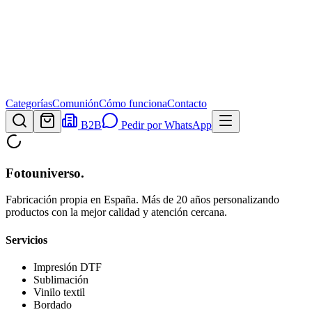
Categorías
Comunión
Cómo funciona
Contacto
B2B
Pedir por WhatsApp
Fotouniverso
.
Fabricación propia en España. Más de 20 años personalizando
productos con la mejor calidad y atención cercana.
Servicios
Impresión DTF
Sublimación
Vinilo textil
Bordado