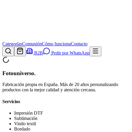
Categorías
Comunión
Cómo funciona
Contacto
B2B
Pedir por WhatsApp
Fotouniverso
.
Fabricación propia en España. Más de 20 años personalizando
productos con la mejor calidad y atención cercana.
Servicios
Impresión DTF
Sublimación
Vinilo textil
Bordado