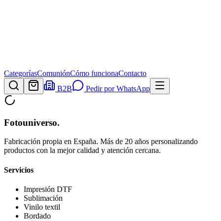
Categorías
Comunión
Cómo funciona
Contacto
B2B
Pedir por WhatsApp
Fotouniverso
.
Fabricación propia en España. Más de 20 años personalizando
productos con la mejor calidad y atención cercana.
Servicios
Impresión DTF
Sublimación
Vinilo textil
Bordado