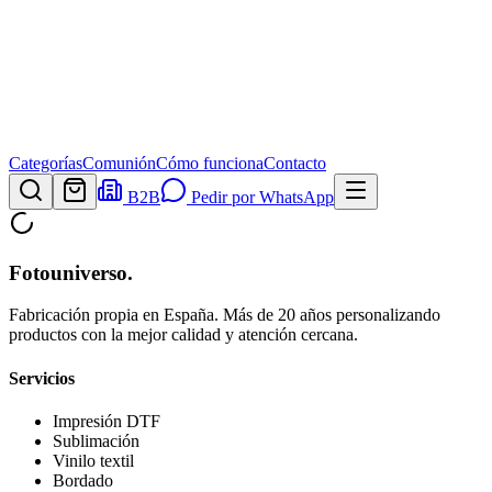
Categorías
Comunión
Cómo funciona
Contacto
B2B
Pedir por WhatsApp
Fotouniverso
.
Fabricación propia en España. Más de 20 años personalizando
productos con la mejor calidad y atención cercana.
Servicios
Impresión DTF
Sublimación
Vinilo textil
Bordado