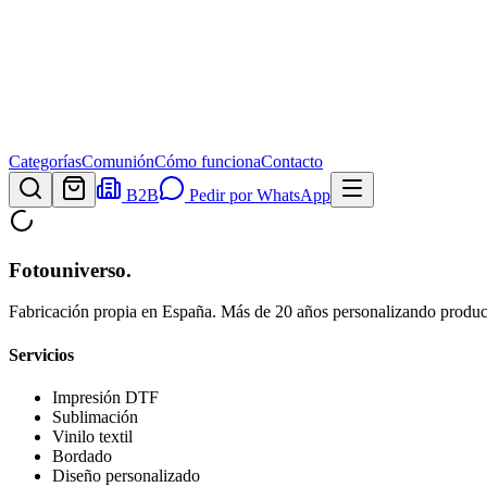
Categorías
Comunión
Cómo funciona
Contacto
B2B
Pedir por WhatsApp
Fotouniverso
.
Fabricación propia en España. Más de 20 años personalizando product
Servicios
Impresión DTF
Sublimación
Vinilo textil
Bordado
Diseño personalizado