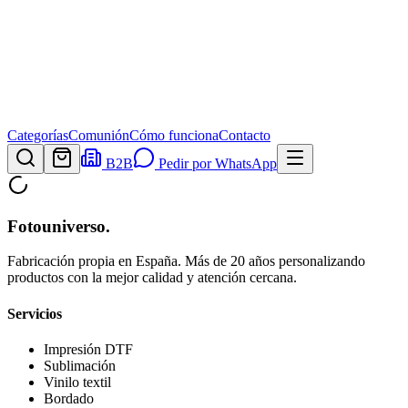
Categorías
Comunión
Cómo funciona
Contacto
B2B
Pedir por WhatsApp
Fotouniverso
.
Fabricación propia en España. Más de 20 años personalizando
productos con la mejor calidad y atención cercana.
Servicios
Impresión DTF
Sublimación
Vinilo textil
Bordado