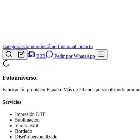
Categorías
Comunión
Cómo funciona
Contacto
B2B
Pedir por WhatsApp
Fotouniverso
.
Fabricación propia en España. Más de 20 años personalizando product
Servicios
Impresión DTF
Sublimación
Vinilo textil
Bordado
Diseño personalizado