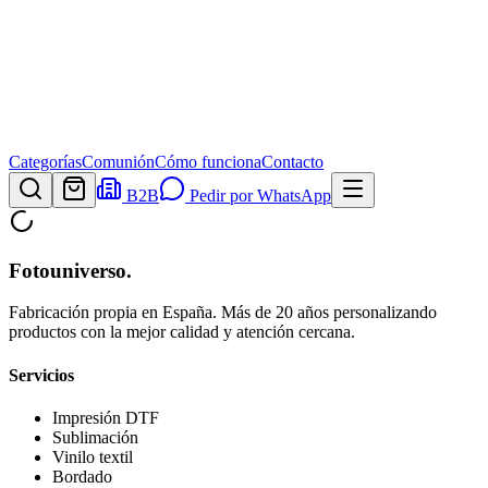
Categorías
Comunión
Cómo funciona
Contacto
B2B
Pedir por WhatsApp
Fotouniverso
.
Fabricación propia en España. Más de 20 años personalizando
productos con la mejor calidad y atención cercana.
Servicios
Impresión DTF
Sublimación
Vinilo textil
Bordado