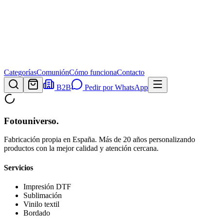
Categorías
Comunión
Cómo funciona
Contacto
B2B
Pedir por WhatsApp
Fotouniverso
.
Fabricación propia en España. Más de 20 años personalizando
productos con la mejor calidad y atención cercana.
Servicios
Impresión DTF
Sublimación
Vinilo textil
Bordado