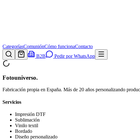
Categorías
Comunión
Cómo funciona
Contacto
B2B
Pedir por WhatsApp
Fotouniverso
.
Fabricación propia en España. Más de 20 años personalizando product
Servicios
Impresión DTF
Sublimación
Vinilo textil
Bordado
Diseño personalizado