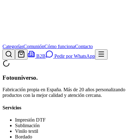
Categorías
Comunión
Cómo funciona
Contacto
B2B
Pedir por WhatsApp
Fotouniverso
.
Fabricación propia en España. Más de 20 años personalizando
productos con la mejor calidad y atención cercana.
Servicios
Impresión DTF
Sublimación
Vinilo textil
Bordado