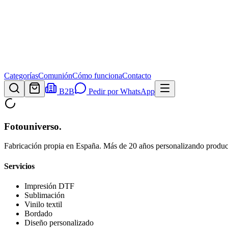
Categorías
Comunión
Cómo funciona
Contacto
B2B
Pedir por WhatsApp
Fotouniverso
.
Fabricación propia en España. Más de 20 años personalizando product
Servicios
Impresión DTF
Sublimación
Vinilo textil
Bordado
Diseño personalizado