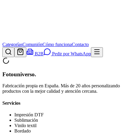
Categorías
Comunión
Cómo funciona
Contacto
B2B
Pedir por WhatsApp
Fotouniverso
.
Fabricación propia en España. Más de 20 años personalizando
productos con la mejor calidad y atención cercana.
Servicios
Impresión DTF
Sublimación
Vinilo textil
Bordado