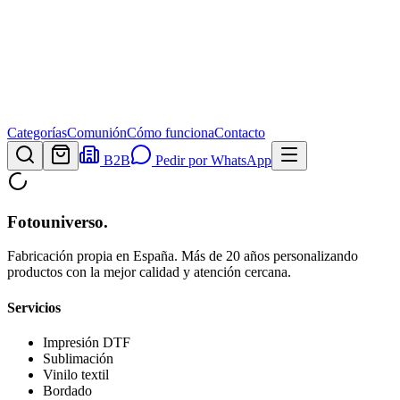
Categorías
Comunión
Cómo funciona
Contacto
B2B
Pedir por WhatsApp
Fotouniverso
.
Fabricación propia en España. Más de 20 años personalizando
productos con la mejor calidad y atención cercana.
Servicios
Impresión DTF
Sublimación
Vinilo textil
Bordado