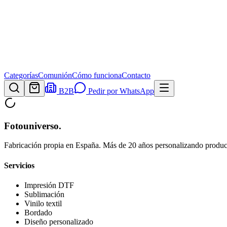
Categorías
Comunión
Cómo funciona
Contacto
B2B
Pedir por WhatsApp
Fotouniverso
.
Fabricación propia en España. Más de 20 años personalizando product
Servicios
Impresión DTF
Sublimación
Vinilo textil
Bordado
Diseño personalizado