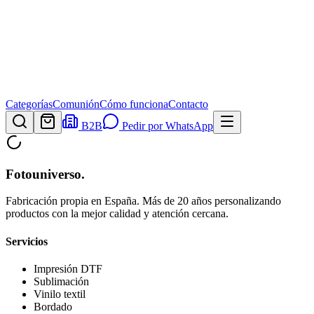
Categorías
Comunión
Cómo funciona
Contacto
B2B
Pedir por WhatsApp
Fotouniverso
.
Fabricación propia en España. Más de 20 años personalizando
productos con la mejor calidad y atención cercana.
Servicios
Impresión DTF
Sublimación
Vinilo textil
Bordado