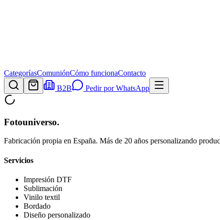
Categorías
Comunión
Cómo funciona
Contacto
B2B
Pedir por WhatsApp
Fotouniverso
.
Fabricación propia en España. Más de 20 años personalizando product
Servicios
Impresión DTF
Sublimación
Vinilo textil
Bordado
Diseño personalizado