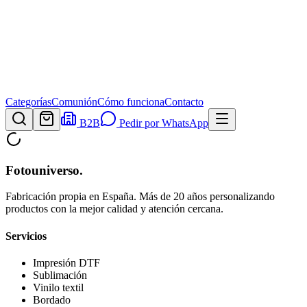
Categorías
Comunión
Cómo funciona
Contacto
B2B
Pedir por WhatsApp
Fotouniverso
.
Fabricación propia en España. Más de 20 años personalizando
productos con la mejor calidad y atención cercana.
Servicios
Impresión DTF
Sublimación
Vinilo textil
Bordado