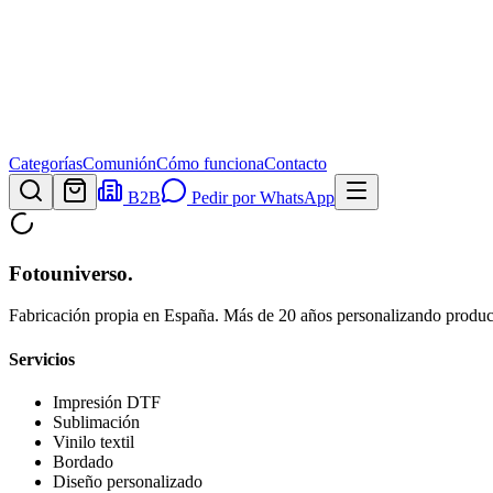
Categorías
Comunión
Cómo funciona
Contacto
B2B
Pedir por WhatsApp
Fotouniverso
.
Fabricación propia en España. Más de 20 años personalizando product
Servicios
Impresión DTF
Sublimación
Vinilo textil
Bordado
Diseño personalizado