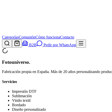
Categorías
Comunión
Cómo funciona
Contacto
B2B
Pedir por WhatsApp
Fotouniverso
.
Fabricación propia en España. Más de 20 años personalizando product
Servicios
Impresión DTF
Sublimación
Vinilo textil
Bordado
Diseño personalizado