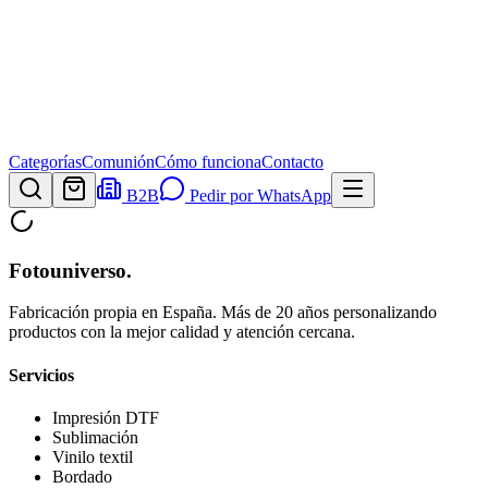
Categorías
Comunión
Cómo funciona
Contacto
B2B
Pedir por WhatsApp
Fotouniverso
.
Fabricación propia en España. Más de 20 años personalizando
productos con la mejor calidad y atención cercana.
Servicios
Impresión DTF
Sublimación
Vinilo textil
Bordado