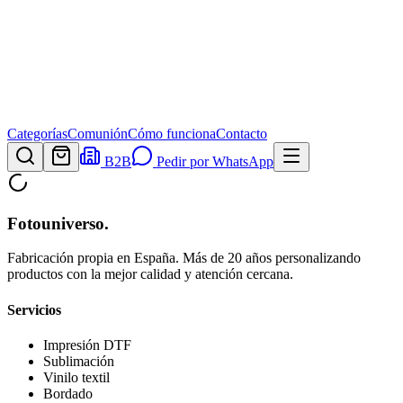
Categorías
Comunión
Cómo funciona
Contacto
B2B
Pedir por WhatsApp
Fotouniverso
.
Fabricación propia en España. Más de 20 años personalizando
productos con la mejor calidad y atención cercana.
Servicios
Impresión DTF
Sublimación
Vinilo textil
Bordado