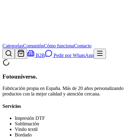
Categorías
Comunión
Cómo funciona
Contacto
B2B
Pedir por WhatsApp
Fotouniverso
.
Fabricación propia en España. Más de 20 años personalizando
productos con la mejor calidad y atención cercana.
Servicios
Impresión DTF
Sublimación
Vinilo textil
Bordado