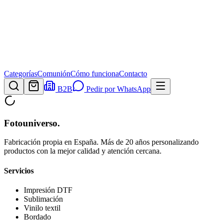
Categorías
Comunión
Cómo funciona
Contacto
B2B
Pedir por WhatsApp
Fotouniverso
.
Fabricación propia en España. Más de 20 años personalizando
productos con la mejor calidad y atención cercana.
Servicios
Impresión DTF
Sublimación
Vinilo textil
Bordado