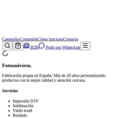
Categorías
Comunión
Cómo funciona
Contacto
B2B
Pedir por WhatsApp
Fotouniverso
.
Fabricación propia en España. Más de 20 años personalizando
productos con la mejor calidad y atención cercana.
Servicios
Impresión DTF
Sublimación
Vinilo textil
Bordado