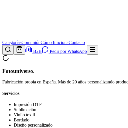
Categorías
Comunión
Cómo funciona
Contacto
B2B
Pedir por WhatsApp
Fotouniverso
.
Fabricación propia en España. Más de 20 años personalizando product
Servicios
Impresión DTF
Sublimación
Vinilo textil
Bordado
Diseño personalizado