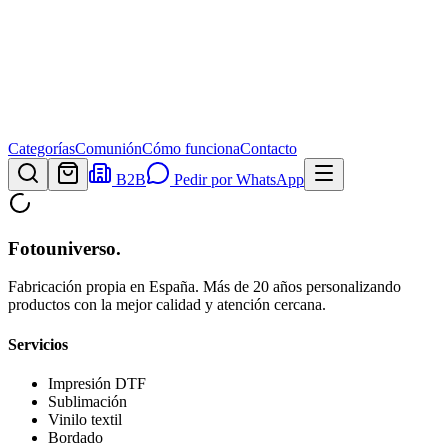
Categorías
Comunión
Cómo funciona
Contacto
B2B
Pedir por WhatsApp
Fotouniverso
.
Fabricación propia en España. Más de 20 años personalizando
productos con la mejor calidad y atención cercana.
Servicios
Impresión DTF
Sublimación
Vinilo textil
Bordado