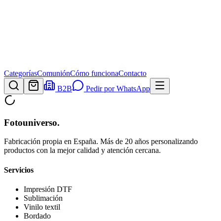
Categorías
Comunión
Cómo funciona
Contacto
B2B
Pedir por WhatsApp
Fotouniverso
.
Fabricación propia en España. Más de 20 años personalizando
productos con la mejor calidad y atención cercana.
Servicios
Impresión DTF
Sublimación
Vinilo textil
Bordado