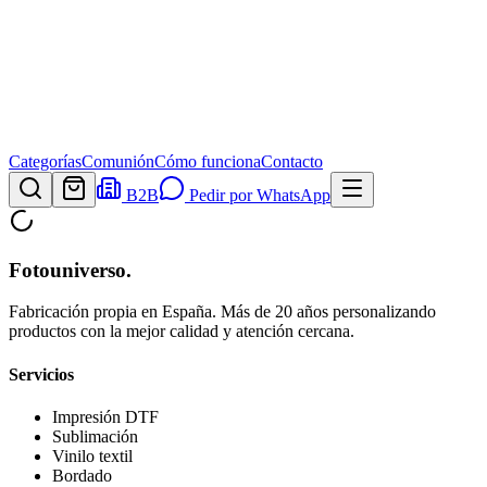
Categorías
Comunión
Cómo funciona
Contacto
B2B
Pedir por WhatsApp
Fotouniverso
.
Fabricación propia en España. Más de 20 años personalizando
productos con la mejor calidad y atención cercana.
Servicios
Impresión DTF
Sublimación
Vinilo textil
Bordado