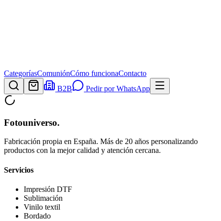
Categorías
Comunión
Cómo funciona
Contacto
B2B
Pedir por WhatsApp
Fotouniverso
.
Fabricación propia en España. Más de 20 años personalizando
productos con la mejor calidad y atención cercana.
Servicios
Impresión DTF
Sublimación
Vinilo textil
Bordado