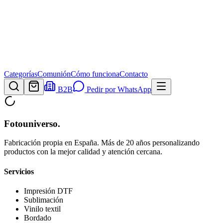
Categorías
Comunión
Cómo funciona
Contacto
B2B
Pedir por WhatsApp
Fotouniverso
.
Fabricación propia en España. Más de 20 años personalizando
productos con la mejor calidad y atención cercana.
Servicios
Impresión DTF
Sublimación
Vinilo textil
Bordado