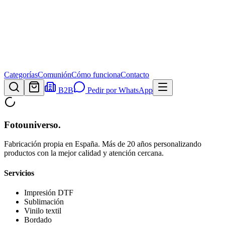
Categorías
Comunión
Cómo funciona
Contacto
B2B
Pedir por WhatsApp
Fotouniverso
.
Fabricación propia en España. Más de 20 años personalizando
productos con la mejor calidad y atención cercana.
Servicios
Impresión DTF
Sublimación
Vinilo textil
Bordado