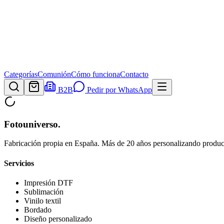
Categorías
Comunión
Cómo funciona
Contacto
B2B
Pedir por WhatsApp
Fotouniverso
.
Fabricación propia en España. Más de 20 años personalizando product
Servicios
Impresión DTF
Sublimación
Vinilo textil
Bordado
Diseño personalizado