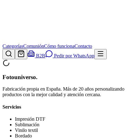
Categorías
Comunión
Cómo funciona
Contacto
B2B
Pedir por WhatsApp
Fotouniverso
.
Fabricación propia en España. Más de 20 años personalizando
productos con la mejor calidad y atención cercana.
Servicios
Impresión DTF
Sublimación
Vinilo textil
Bordado