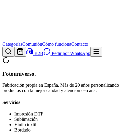
Categorías
Comunión
Cómo funciona
Contacto
B2B
Pedir por WhatsApp
Fotouniverso
.
Fabricación propia en España. Más de 20 años personalizando
productos con la mejor calidad y atención cercana.
Servicios
Impresión DTF
Sublimación
Vinilo textil
Bordado