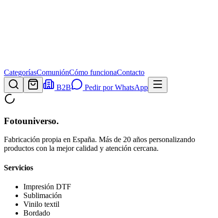
Categorías
Comunión
Cómo funciona
Contacto
B2B
Pedir por WhatsApp
Fotouniverso
.
Fabricación propia en España. Más de 20 años personalizando
productos con la mejor calidad y atención cercana.
Servicios
Impresión DTF
Sublimación
Vinilo textil
Bordado